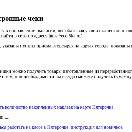
ктронные чеки
оту в направлении экологии, вырабатывая у своих клиентов пра
 найти в сети по адресу
https://eco.5ka.ru/
.
, указаны пункты приема вторсырья на картах города, показаны
фишки можно получить товары изготовленные из переработанного
 с тем, при необходимости вы всегда сможете получить бумажну
ть количество накопленных наклеек на карте Пятерочка
......
ься работать на кассе в Пятерочке: инструкция для новичков