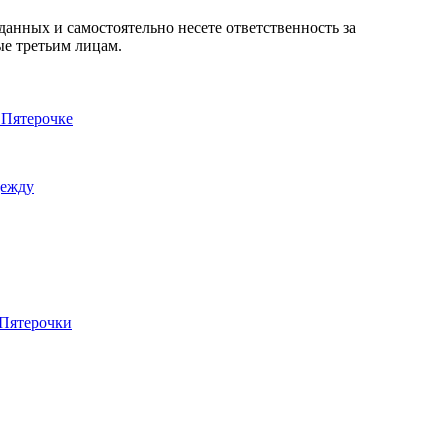
анных и самостоятельно несете ответственность за
ые третьим лицам.
 Пятерочке
дежду
 Пятерочки